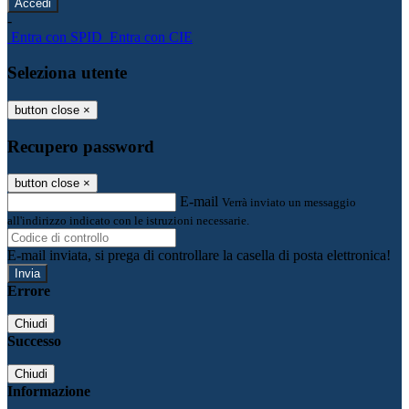
-
Entra con SPID
Entra con CIE
Seleziona utente
button close
×
Recupero password
button close
×
E-mail
Verrà inviato un messaggio
all'indirizzo indicato con le istruzioni necessarie.
E-mail inviata, si prega di controllare la casella di posta elettronica!
Errore
Chiudi
Successo
Chiudi
Informazione