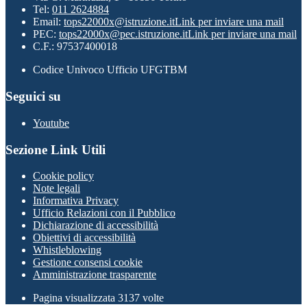
Tel:
011 2624884
Email:
tops22000x@istruzione.it
Link per inviare una mail
PEC:
tops22000x@pec.istruzione.it
Link per inviare una mail
C.F.: 97537400018
Codice Univoco Ufficio UFGTBM
Seguici su
Youtube
Sezione Link Utili
Cookie policy
Note legali
Informativa Privacy
Ufficio Relazioni con il Pubblico
Dichiarazione di accessibilità
Obiettivi di accessibilità
Whistleblowing
Gestione consensi cookie
Amministrazione trasparente
Pagina visualizzata
3137
volte