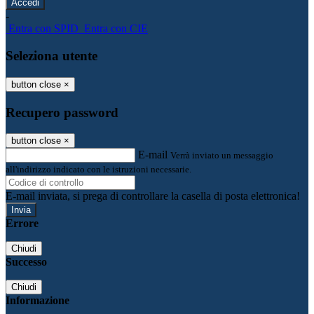
-
Entra con SPID
Entra con CIE
Seleziona utente
button close
×
Recupero password
button close
×
E-mail
Verrà inviato un messaggio
all'indirizzo indicato con le istruzioni necessarie.
E-mail inviata, si prega di controllare la casella di posta elettronica!
Errore
Chiudi
Successo
Chiudi
Informazione