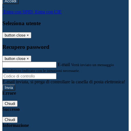
-
Entra con SPID
Entra con CIE
Seleziona utente
button close
×
Recupero password
button close
×
E-mail
Verrà inviato un messaggio
all'indirizzo indicato con le istruzioni necessarie.
E-mail inviata, si prega di controllare la casella di posta elettronica!
Errore
Chiudi
Successo
Chiudi
Informazione