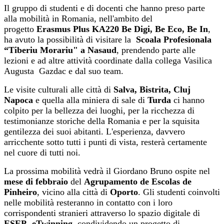
Il gruppo di studenti e di docenti che hanno preso parte
alla mobilità in Romania, nell'ambito del
progetto
Erasmus Plus KA220 Be Digi, Be Eco, Be In
,
ha avuto la possibilità di visitare la
Scoala Profesionala
“Tiberiu Morariu" a Nasaud
, prendendo parte alle
lezioni e ad altre attività coordinate dalla collega Vasilica
Augusta Gazdac e dal suo team.
Le visite culturali alle città di
Salva, Bistrita, Cluj
Napoca
e quella alla miniera di sale di
Turda
ci hanno
colpito per la bellezza dei luoghi, per la ricchezza di
testimonianze storiche della Romania e per la squisita
gentilezza dei suoi abitanti. L'esperienza, davvero
arricchente sotto tutti i punti di vista, resterà certamente
nel cuore di tutti noi.
La prossima mobilità vedrà il Giordano Bruno ospite nel
mese di febbraio
del
Agrupamento de Escolas de
Pinheiro
, vicino alla città di
Oporto
. Gli studenti coinvolti
nelle mobilità resteranno in contatto con i loro
corrispondenti stranieri attraverso lo spazio digitale di
ESEP- eTwinning
, condividendo un progetto di