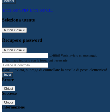
-
Entra con SPID
Entra con CIE
Seleziona utente
button close
×
Recupero password
button close
×
E-mail
Verrà inviato un messaggio
all'indirizzo indicato con le istruzioni necessarie.
E-mail inviata, si prega di controllare la casella di posta elettronica!
Errore
Chiudi
Successo
Chiudi
Informazione