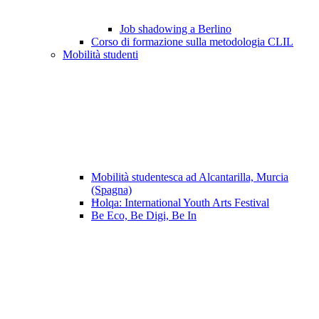
Job shadowing a Berlino
Corso di formazione sulla metodologia CLIL
Mobilità studenti
Mobilità studentesca ad Alcantarilla, Murcia
(Spagna)
Ħolqa: International Youth Arts Festival
Be Eco, Be Digi, Be In