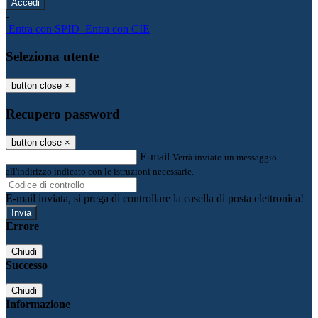
-
Entra con SPID
Entra con CIE
Seleziona utente
button close
×
Recupero password
button close
×
E-mail
Verrà inviato un messaggio
all'indirizzo indicato con le istruzioni necessarie.
E-mail inviata, si prega di controllare la casella di posta elettronica!
Errore
Chiudi
Successo
Chiudi
Informazione