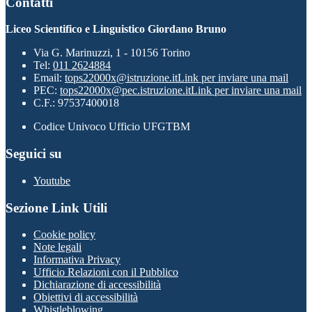
Contatti
Liceo Scientifico e Linguistico Giordano Bruno
Via G. Marinuzzi, 1 - 10156 Torino
Tel:
011 2624884
Email:
tops22000x@istruzione.it
Link per inviare una mail
PEC:
tops22000x@pec.istruzione.it
Link per inviare una mail
C.F.: 97537400018
Codice Univoco Ufficio UFGTBM
Seguici su
Youtube
Sezione Link Utili
Cookie policy
Note legali
Informativa Privacy
Ufficio Relazioni con il Pubblico
Dichiarazione di accessibilità
Obiettivi di accessibilità
Whistleblowing