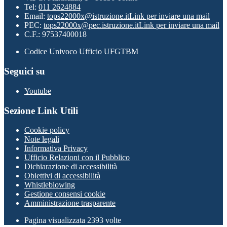
Tel:
011 2624884
Email:
tops22000x@istruzione.it
Link per inviare una mail
PEC:
tops22000x@pec.istruzione.it
Link per inviare una mail
C.F.: 97537400018
Codice Univoco Ufficio UFGTBM
Seguici su
Youtube
Sezione Link Utili
Cookie policy
Note legali
Informativa Privacy
Ufficio Relazioni con il Pubblico
Dichiarazione di accessibilità
Obiettivi di accessibilità
Whistleblowing
Gestione consensi cookie
Amministrazione trasparente
Pagina visualizzata
2393
volte