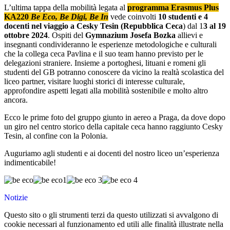
L’ultima tappa della mobilità legata al
programma Erasmus Plus
KA220
Be Eco, Be Digi, Be In
vede coinvolti
10 studenti e 4
docenti nel viaggio a Cesky Tesin (Repubblica Ceca
) dal 1
3 al 19
ottobre 2024
. Ospiti del
Gymnazium Josefa Bozka
allievi e
insegnanti condivideranno le esperienze metodologiche e culturali
che la collega ceca Pavlina e il suo team hanno previsto per le
delegazioni straniere. Insieme a portoghesi, lituani e romeni gli
studenti del GB potranno conoscere da vicino la realtà scolastica del
liceo partner, visitare luoghi storici di interesse culturale,
approfondire aspetti legati alla mobilità sostenibile e molto altro
ancora.
Ecco le prime foto del gruppo giunto in aereo a Praga, da dove dopo
un giro nel centro storico della capitale ceca hanno raggiunto Cesky
Tesin, al confine con la Polonia.
Auguriamo agli studenti e ai docenti del nostro liceo un’esperienza
indimenticabile!
Notizie
Questo sito o gli strumenti terzi da questo utilizzati si avvalgono di
cookie necessari al funzionamento ed utili alle finalità illustrate nella