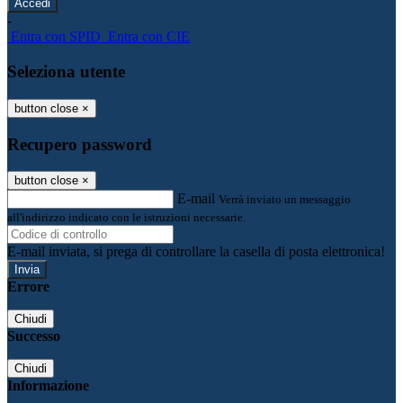
-
Entra con SPID
Entra con CIE
Seleziona utente
button close
×
Recupero password
button close
×
E-mail
Verrà inviato un messaggio
all'indirizzo indicato con le istruzioni necessarie.
E-mail inviata, si prega di controllare la casella di posta elettronica!
Errore
Chiudi
Successo
Chiudi
Informazione