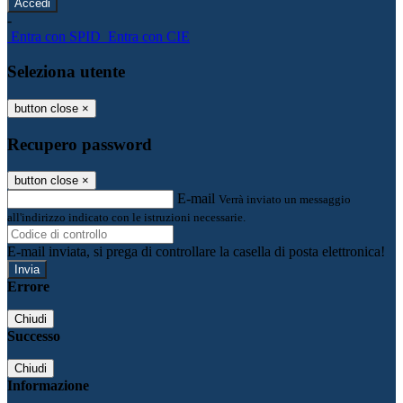
-
Entra con SPID
Entra con CIE
Seleziona utente
button close
×
Recupero password
button close
×
E-mail
Verrà inviato un messaggio
all'indirizzo indicato con le istruzioni necessarie.
E-mail inviata, si prega di controllare la casella di posta elettronica!
Errore
Chiudi
Successo
Chiudi
Informazione