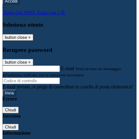
-
Entra con SPID
Entra con CIE
Seleziona utente
button close
×
Recupero password
button close
×
E-mail
Verrà inviato un messaggio
all'indirizzo indicato con le istruzioni necessarie.
E-mail inviata, si prega di controllare la casella di posta elettronica!
Errore
Chiudi
Successo
Chiudi
Informazione