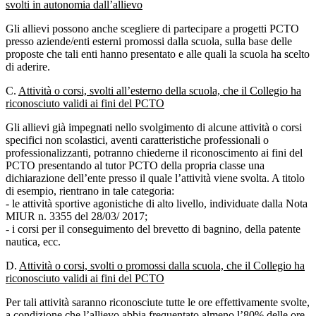
svolti in autonomia dall’allievo
Gli allievi possono anche scegliere di partecipare a progetti PCTO
presso aziende/enti esterni promossi dalla scuola, sulla base delle
proposte che tali enti hanno presentato e alle quali la scuola ha scelto
di aderire.
C.
Attività o corsi, svolti all’esterno della scuola, che il Collegio ha
riconosciuto validi ai fini del PCTO
Gli allievi già impegnati nello svolgimento di alcune attività o corsi
specifici non scolastici, aventi caratteristiche professionali o
professionalizzanti, potranno chiederne il riconoscimento ai fini del
PCTO presentando al tutor PCTO della propria classe una
dichiarazione dell’ente presso il quale l’attività viene svolta. A titolo
di esempio, rientrano in tale categoria:
- le attività sportive agonistiche di alto livello, individuate dalla Nota
MIUR n. 3355 del 28/03/ 2017;
- i corsi per il conseguimento del brevetto di bagnino, della patente
nautica, ecc.
D.
Attività o corsi, svolti o promossi dalla scuola, che il Collegio ha
riconosciuto validi ai fini del PCTO
Per tali attività saranno riconosciute tutte le ore effettivamente svolte,
a condizione che l’allievo abbia frequentato almeno l’80% delle ore