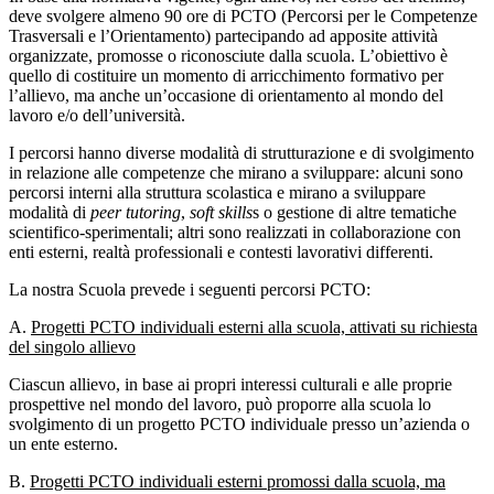
deve svolgere almeno 90 ore di PCTO (Percorsi per le Competenze
Trasversali e l’Orientamento) partecipando ad apposite attività
organizzate, promosse o riconosciute dalla scuola. L’obiettivo è
quello di costituire un momento di arricchimento formativo per
l’allievo, ma anche un’occasione di orientamento al mondo del
lavoro e/o dell’università.
I percorsi hanno diverse modalità di strutturazione e di svolgimento
in relazione alle competenze che mirano a sviluppare: alcuni sono
percorsi interni alla struttura scolastica e mirano a sviluppare
modalità di
peer tutoring
,
s
oft skills
s o gestione di altre tematiche
scientifico-sperimentali; altri sono realizzati in collaborazione con
enti esterni, realtà professionali e contesti lavorativi differenti.
La nostra Scuola prevede i seguenti percorsi PCTO:
A.
Progetti PCTO individuali esterni alla scuola, attivati su richiesta
del singolo allievo
Ciascun allievo, in base ai propri interessi culturali e alle proprie
prospettive nel mondo del lavoro, può proporre alla scuola lo
svolgimento di un progetto PCTO individuale presso un’azienda o
un ente esterno.
B.
Progetti PCTO individuali esterni promossi dalla scuola, ma