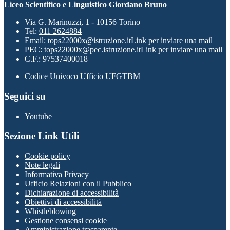
Liceo Scientifico e Linguistico Giordano Bruno
Via G. Marinuzzi, 1 - 10156 Torino
Tel:
011 2624884
Email:
tops22000x@istruzione.it
Link per inviare una mail
PEC:
tops22000x@pec.istruzione.it
Link per inviare una mail
C.F.: 97537400018
Codice Univoco Ufficio UFGTBM
Seguici su
Youtube
Sezione Link Utili
Cookie policy
Note legali
Informativa Privacy
Ufficio Relazioni con il Pubblico
Dichiarazione di accessibilità
Obiettivi di accessibilità
Whistleblowing
Gestione consensi cookie
Amministrazione trasparente