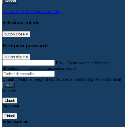
-
Entra con SPID
Entra con CIE
Seleziona utente
button close
×
Recupero password
button close
×
E-mail
Verrà inviato un messaggio
all'indirizzo indicato con le istruzioni necessarie.
E-mail inviata, si prega di controllare la casella di posta elettronica!
Errore
Chiudi
Successo
Chiudi
Informazione