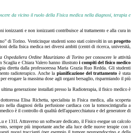
scere da vicino il
ruolo della Fisica medica nella diagnosi, terapia e
oni ionizzanti e non ionizzanti contribuisce al trattamento e alla cura in
no” di Torino. Venticinque studenti sono stati coinvolti in un
progetto
ni della fisica medica nei diversi ambiti (centri di ricerca, università,
a Ospedaliera Ordine Mauriziano di Torino
per conoscere le attività
riam Scaglia e Chiara Valero hanno illustrato
i compiti del fisico medico
rapia diretta dalla professoressa Maria Grazia Ruo Redda. Gli studenti
amento radioterapico. Anche la
pianificazione del trattamento
è stata
a per erogare la massima dose agli organi bersaglio, risparmiando il più
ultima generazione installati presso la Radioterapia, il fisico medico è
ottoressa Elisa Richetta, specialista in Fisica medica, alla scoperta
zo nella diagnosi della perfusione cardiaca con la tomoscintigrafia a
medico è il controllo di qualità dell'apparecchiatura e del generatore di
Lu e 131I. Attraverso un software dedicato, il Fisico esegue un calcolo
mento, sempre più importante anche alla luce delle nuove terapie con i
questi nuovi traccianti (per esempio il tumore neuroendocrino e della