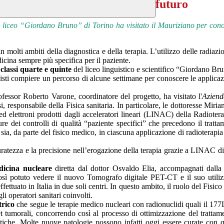
futuro
l liceo
“Giordano Bruno” di Torino ha visitato il Mauriziano per cono
in molti ambiti della diagnostica e della terapia. L’utilizzo delle radiazi
dicina sempre più specifica per il paziente.
classi quarte e quinte
del liceo linguistico e scientifico “Giordano Bru
isti compiere un percorso di alcune settimane per conoscere le applicazio
essor Roberto Varone, coordinatore del progetto, ha visitato l'
Aziend
asi, responsabile della Fisica sanitaria. In particolare, le dottoresse Mi
i ed elettroni prodotti dagli acceleratori lineari (LINAC) della Radiote
re dei controlli di qualità “paziente specifici” che precedono il tratt
 sia, da parte del fisico medico, in ciascuna applicazione di radioterapi
curatezza e la precisione nell’erogazione della terapia grazie a LINAC di 
icina nucleare
diretta dal dottor Osvaldo Elia, accompagnati dalla d
 così potuto vedere il nuovo Tomografo digitale PET-CT e il suo utiliz
ttuato in Italia in due soli centri. In questo ambito, il ruolo del Fisico 
li operatori sanitari coinvolti.
trico
che segue le terapie medico nucleari con radionuclidi quali il 177
get tumorali, concorrendo così al processo di ottimizzazione del tratta
peutiche. Molte nuove patologie possono infatti oggi essere curate con 