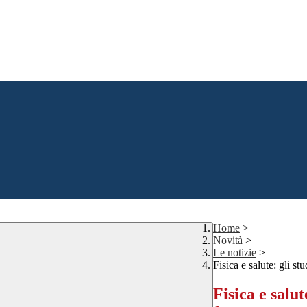
Home
>
Novità
>
Le notizie
>
Fisica e salute: gli s
Fisica e salu