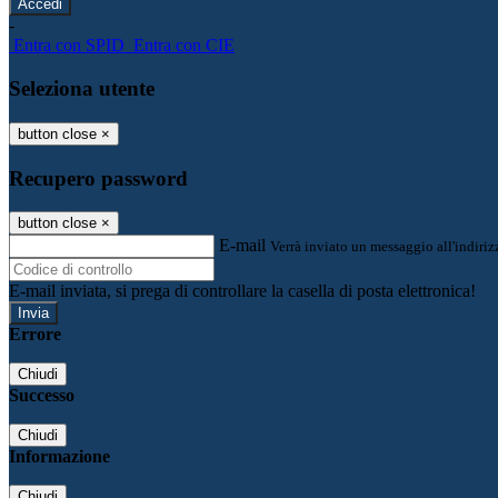
-
Entra con SPID
Entra con CIE
Seleziona utente
button close
×
Recupero password
button close
×
E-mail
Verrà inviato un messaggio all'indirizz
E-mail inviata, si prega di controllare la casella di posta elettronica!
Errore
Chiudi
Successo
Chiudi
Informazione
Chiudi