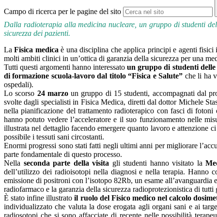
Campo di ricerca per le pagine del sito
Dalla radioterapia alla medicina nucleare, un gruppo di studenti de
sicurezza dei pazienti.
La
Fisica medica
è una disciplina che applica principi e agenti fisici 
molti ambiti clinici in un’ottica di garanzia della sicurezza per una me
Tutti questi argomenti hanno interessato
un gruppo di studenti delle 
di formazione scuola-lavoro dal titolo “Fisica e Salute”
che li ha v
ospedali).
Lo scorso
24 marzo
un gruppo di 15 studenti, accompagnati dal prof
svolte dagli specialisti in Fisica Medica, diretti dal dottor Michele St
nella pianificazione del trattamento radioterapico con fasci di foton
hanno potuto vedere l’acceleratore e il suo funzionamento nelle misu
illustrata nel dettaglio facendo emergere quanto lavoro e attenzione ci
possibile i tessuti sani circostanti.
Enormi progressi sono stati fatti negli ultimi anni per migliorare l’ac
parte fondamentale di questo processo.
Nella
seconda parte della visita
gli studenti hanno visitato la
Med
dell’utilizzo dei radioisotopi nella diagnosi e nella terapia. Hanno
emissione di positroni con l’isotopo 82Rb, un esame all’avanguardia effe
radiofarmaco e la garanzia della sicurezza radioprotezionistica di tutti g
È stato infine illustrato
il ruolo del Fisico medico nel calcolo dosime
individualizzato che valuta la dose erogata agli organi sani e ai tar
radiosotopi che si sono affacciate di recente nelle possibilità tera