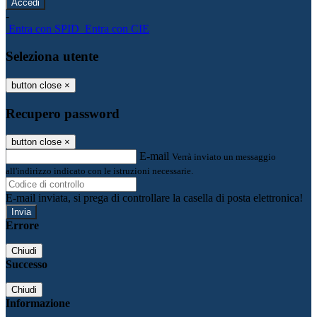
-
Entra con SPID
Entra con CIE
Seleziona utente
button close
×
Recupero password
button close
×
E-mail
Verrà inviato un messaggio
all'indirizzo indicato con le istruzioni necessarie.
E-mail inviata, si prega di controllare la casella di posta elettronica!
Errore
Chiudi
Successo
Chiudi
Informazione