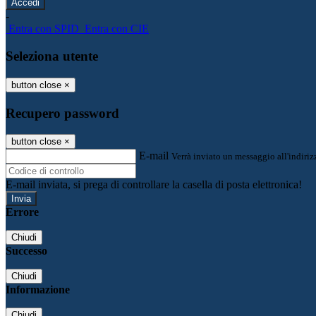
-
Entra con SPID
Entra con CIE
Seleziona utente
button close
×
Recupero password
button close
×
E-mail
Verrà inviato un messaggio all'indirizz
E-mail inviata, si prega di controllare la casella di posta elettronica!
Errore
Chiudi
Successo
Chiudi
Informazione
Chiudi