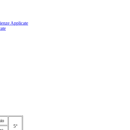
cienze Applicate
cate
nio
5°