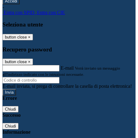
-
Entra con SPID
Entra con CIE
Seleziona utente
button close
×
Recupero password
button close
×
E-mail
Verrà inviato un messaggio
all'indirizzo indicato con le istruzioni necessarie.
E-mail inviata, si prega di controllare la casella di posta elettronica!
Errore
Chiudi
Successo
Chiudi
Informazione