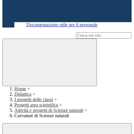
Documentazione utile per il personale
Campo di ricerca per le pagine del sito
Home
>
Didattica
>
I progetti delle classi
>
Progetti area scientifica
>
Attività e progetti di Scienze naturali
>
Curvature di Scienze naturali