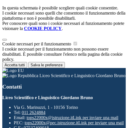
In questa schermata è possibile scegliere quali cookie consentire.
I cookie necessari sono quelli che consentono il funzionamento della
piattaforma e non è possibile disabilitarli.
Per conoscere quali sono i cookie necessari al funzionamento potete
visionare la
COOKIE POLICY
.
Cookie necessari per il funzionamento
I cookie necessari per il funzionamento non possono essere
disabilitati. È possibile consultare l'elenco nella pagina della cookie
policy.
Accetta tutti
Salva le preferenze
Liceo Scientifico e Linguistico Giordano Bruno
Contatti
Liceo Scientifico e Linguistico Giordano Bruno
Via G. Marinuzzi, 1 - 10156 Torino
Tel:
011 2624884
Email:
tops22000x@istruzione.it
Link per inviare una mail
PEC:
tops22000x@pec.istruzione.it
Link per inviare una mail
C.F.: 97537400018