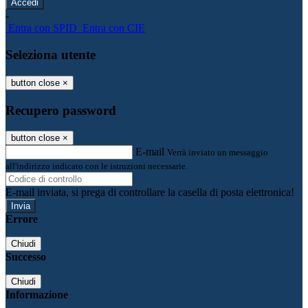
-
Entra con SPID
Entra con CIE
Seleziona utente
button close
×
Recupero password
button close
×
E-mail
Verrà inviato un messaggio
all'indirizzo indicato con le istruzioni necessarie.
E-mail inviata, si prega di controllare la casella di posta elettronica!
Errore
Chiudi
Successo
Chiudi
Informazione