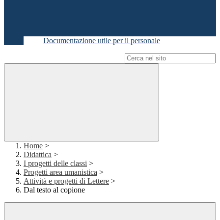
Documentazione utile per il personale
Campo di ricerca per le pagine del sito
Home
>
Didattica
>
I progetti delle classi
>
Progetti area umanistica
>
Attività e progetti di Lettere
>
Dal testo al copione