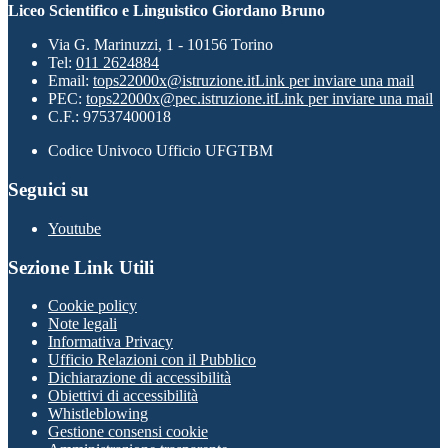
Liceo Scientifico e Linguistico Giordano Bruno
Via G. Marinuzzi, 1 - 10156 Torino
Tel:
011 2624884
Email:
tops22000x@istruzione.it
Link per inviare una mail
PEC:
tops22000x@pec.istruzione.it
Link per inviare una mail
C.F.: 97537400018
Codice Univoco Ufficio UFGTBM
Seguici su
Youtube
Sezione Link Utili
Cookie policy
Note legali
Informativa Privacy
Ufficio Relazioni con il Pubblico
Dichiarazione di accessibilità
Obiettivi di accessibilità
Whistleblowing
Gestione consensi cookie